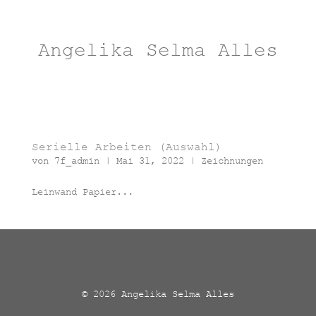
Angelika Selma Alles
Serielle Arbeiten (Auswahl)
von
7f_admin
|
Mai 31, 2022
|
Zeichnungen
Leinwand Papier...
© 2026 Angelika Selma Alles